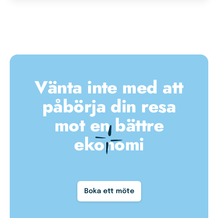
Vänta inte med att
påbörja din resa
mot en bättre
ekonomi
Boka ett möte