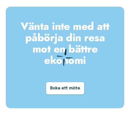
Vänta inte med att
påbörja din resa
mot en bättre
ekonomi
Boka ett möte