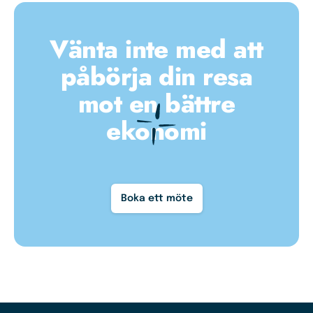
Vänta inte med att
påbörja din resa
mot en bättre
ekonomi
Boka ett möte