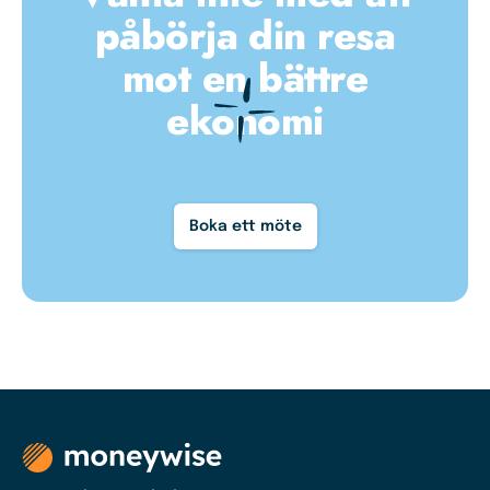
påbörja din resa
mot en bättre
ekonomi
Boka ett möte