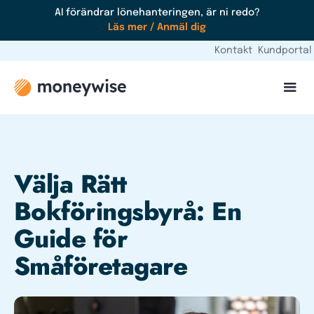
AI förändrar lönehanteringen, är ni redo?
Läs mer / Anmäl dig
Kontakt
Kundportal
Välja Rätt
Bokföringsbyrå: En
Guide för
Småföretagare