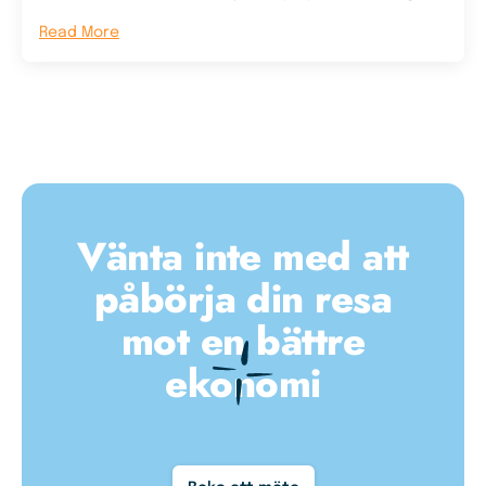
Read More
Vänta inte med att
påbörja din resa
mot en bättre
ekonomi