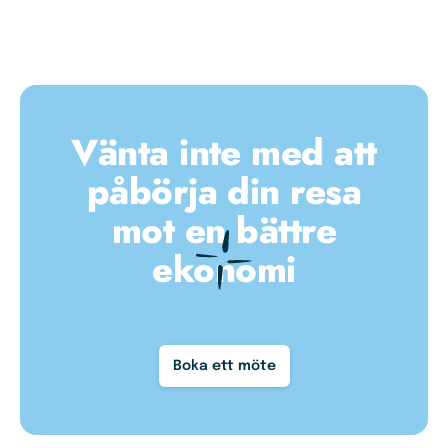
Vänta inte med att
påbörja din resa
mot en bättre
ekonomi
Boka ett möte