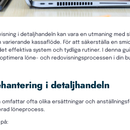
visning i detaljhandeln kan vara en utmaning med s
 varierande kassaflöde. För att säkerställa en smi
t effektiva system och tydliga rutiner. I denna gu
 optimera löne- och redovisningsprocessen i din bu
ehantering i detaljhandeln
omfattar ofta olika ersättningar och anställningsf
rerad löneprocess.
 på: