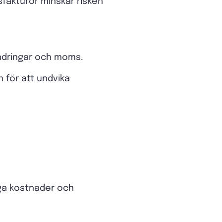
sfakturor minskar risken
ändringar och moms.
 för att undvika
iga kostnader och