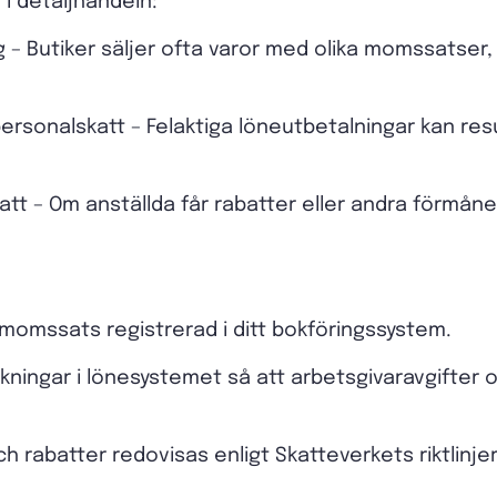
i detaljhandeln:
 Butiker säljer ofta varor med olika momssatser, vil
rsonalskatt – Felaktiga löneutbetalningar kan result
tt – Om anställda får rabatter eller andra förmån
t momssats registrerad i ditt bokföringssystem.
ningar i lönesystemet så att arbetsgivaravgifter 
och rabatter redovisas enligt Skatteverkets riktlinjer