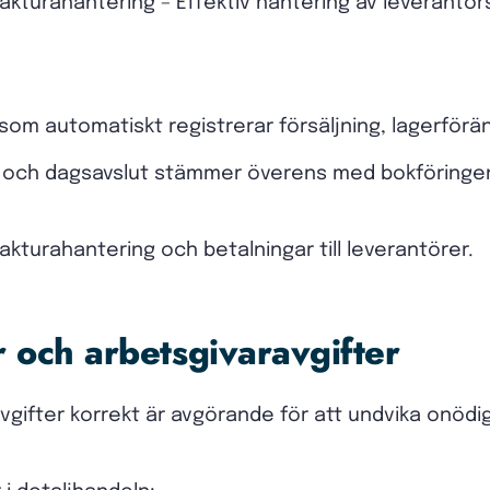
akturahantering – Effektiv hantering av leverantör
som automatiskt registrerar försäljning, lagerför
er och dagsavslut stämmer överens med bokföringen
fakturahantering och betalningar till leverantörer.
r och arbetsgivaravgifter
avgifter korrekt är avgörande för att undvika onöd