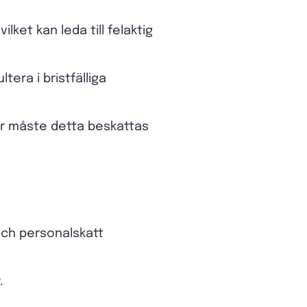
ket kan leda till felaktig
era i bristfälliga
er måste detta beskattas
och personalskatt
.