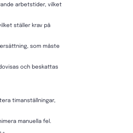
nde arbetstider, vilket
lket ställer krav på
erersättning, som måste
dovisas och beskattas
era timanställningar,
nimera manuella fel.