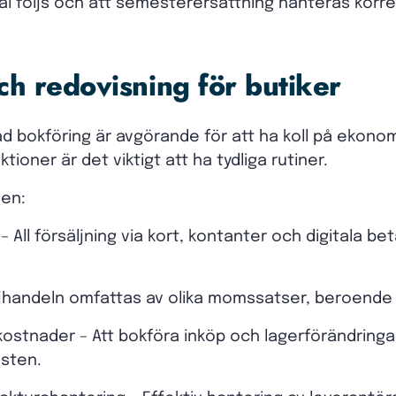
vtal följs och att semesterersättning hanteras korre
ch redovisning för butiker
 bokföring är avgörande för att ha koll på ekonomi
tioner är det viktigt att ha tydliga rutiner.
gen:
– All försäljning via kort, kontanter och digitala b
handeln omfattas av olika momssatser, beroende p
stnader – Att bokföra inköp och lagerförändringar k
nsten.