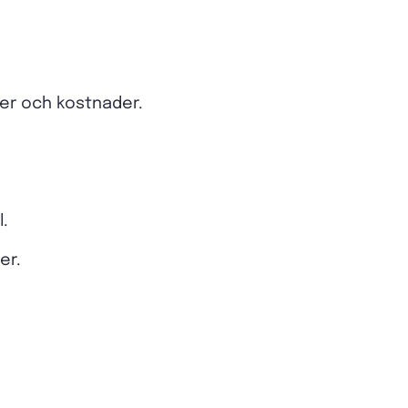
kter och kostnader.
l.
er.