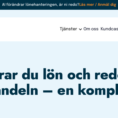
AI förändrar lönehanteringen, är ni redo?
Läs mer / Anmäl dig
Tjänster
Om oss
Kundca
rar du lön och red
handeln – en kompl