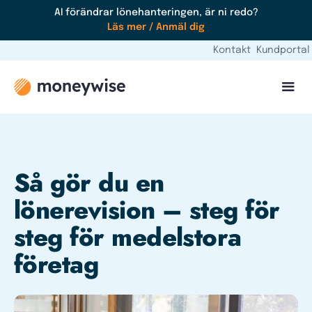
AI förändrar lönehanteringen, är ni redo?
Läs mer / Anmäl dig
Kontakt
Kundportal
Så gör du en
lönerevision – steg för
steg för medelstora
företag