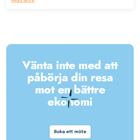
Read More
Vänta inte med att
påbörja din resa
mot en bättre
ekonomi
Boka ett möte