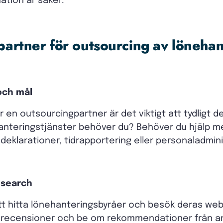
ation är säker.
 partner för outsourcing av löneha
och mål
r en outsourcingpartner är det viktigt att tydligt 
ehanteringstjänster behöver du? Behöver du hjälp 
deklarationer, tidrapportering eller personaladmin
esearch
t hitta lönehanteringsbyråer och besök deras webbp
s recensioner och be om rekommendationer från and