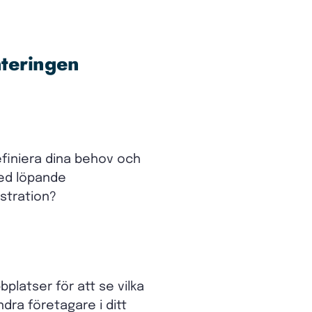
nteringen
definiera dina behov och
med löpande
istration?
latser för att se vilka
ra företagare i ditt