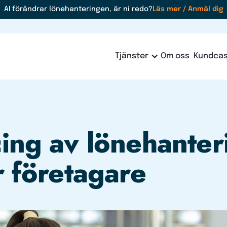
AI förändrar lönehanteringen, är ni redo?
Läs mer / Anmäl dig
Tjänster
Om oss
Kundca
ing av lönehanter
r företagare