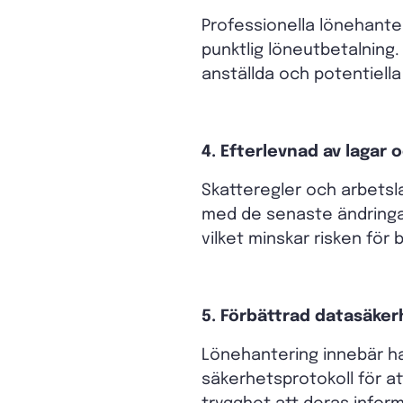
Professionella lönehanter
punktlig löneutbetalning.
anställda och potentiella
4. Efterlevnad av lagar 
Skatteregler och arbetsl
med de senaste ändringarn
vilket minskar risken för 
5. Förbättrad datasäker
Lönehantering innebär han
säkerhetsprotokoll för a