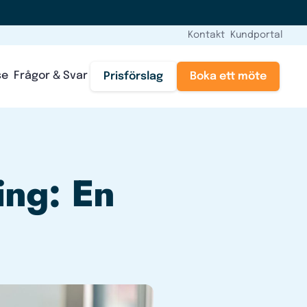
Kontakt
Kundportal
se
Frågor & Svar
Prisförslag
Boka ett möte
ing: En