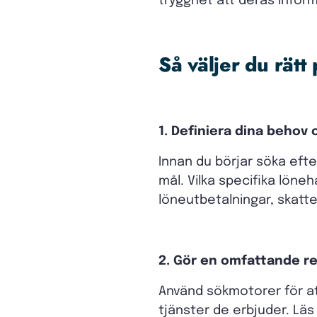
trygghet att deras inform
Så väljer du rätt
1. Definiera dina behov 
Innan du börjar söka efte
mål. Vilka specifika lön
löneutbetalningar, skatte
2. Gör en omfattande r
Använd sökmotorer för at
tjänster de erbjuder. Lä