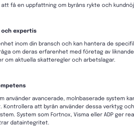
g att få en uppfattning om byråns rykte och kundnö
 och expertis
arenhet inom din bransch och kan hantera de specif
 Fråga om deras erfarenhet med företag av liknande
 om aktuella skatteregler och arbetslagar.
kompetens
m använder avancerade, molnbaserade system kan
t. Kontrollera att byrån använder dessa verktyg o
system. System som Fortnox, Visma eller ADP ger real
rar dataintegritet.