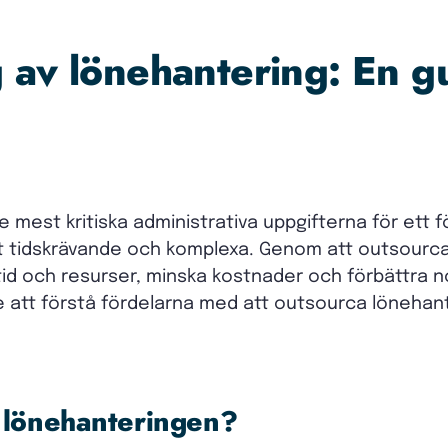
 av lönehantering: En gu
 mest kritiska administrativa uppgifterna för ett 
t tidskrävande och komplexa. Genom att outsourc
l tid och resurser, minska kostnader och förbättra
e att förstå fördelarna med att outsourca löneha
 lönehanteringen?