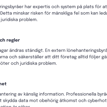
ingsbyråer har expertis och system på plats för at
 Detta minskar risken för mänskliga fel som kan leda
 juridiska problem.
och regler
agar ändras ständigt. En extern lönehanteringsbyrå
a och säkerställer att ditt företag alltid följer gä
böter och juridiska problem.
het
tering av känslig information. Professionella byråe
tt skydda data mot obehörig åtkomst och cyberhot,