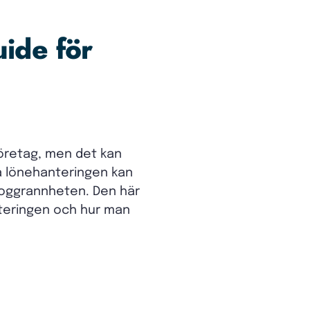
ide för
företag, men det kan
a lönehanteringen kan
 noggrannheten. Den här
nteringen och hur man