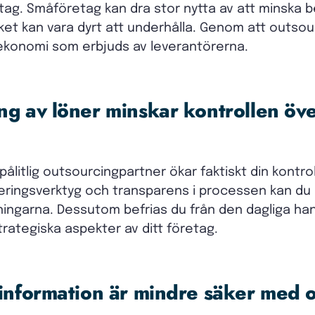
etag. Småföretag kan dra stor nytta av att minska 
ilket kan vara dyrt att underhålla. Genom att outs
lekonomi som erbjuds av leverantörerna.
ng av löner minskar kontrollen öv
 pålitlig outsourcingpartner ökar faktiskt din kontr
ringsverktyg och transparens i processen kan du
ingarna. Dessutom befrias du från den dagliga hant
trategiska aspekter av ditt företag.
 information är mindre säker med 