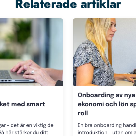
Relaterade artiklar
Onboarding av nyan
ket med smart
ekonomi och lön s
roll
r – det är en viktig del
En bra onboarding handl
å här stärker du ditt
introduktion – utan om a