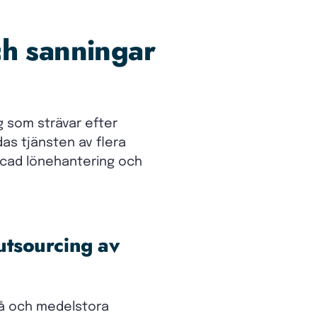
ch sanningar
ag som strävar efter
as tjänsten av flera
rcad lönehantering och
utsourcing av
må och medelstora