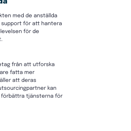
da
akten med de anställda
 support för att hantera
plevelsen för de
t.
tag från att utforska
dare fatta mer
ller att deras
outsourcingpartner kan
förbättra tjänsterna för