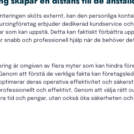
g skapar en distans till de anställ
anteringen sköts externt, kan den personliga kont
ourcingföretag erbjuder dedikerad kundservice och
ar som kan uppstå. Detta kan faktiskt förbättra up
år snabb och professionell hjälp när de behöver de
ring är omgiven av flera myter som kan hindra före
 Genom att förstå de verkliga fakta kan företagsle
ptimerar deras operativa effektivitet och säkerstä
rofessionellt och effektivt. Genom att välja rätt 
ara tid och pengar, utan också öka säkerheten och 