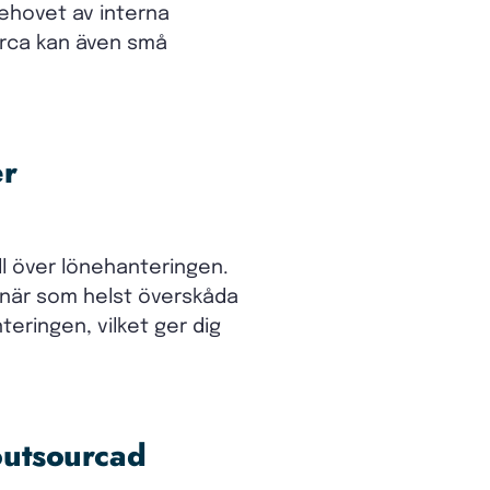
behovet av interna
ourca kan även små
er
oll över lönehanteringen.
 när som helst överskåda
eringen, vilket ger dig
outsourcad