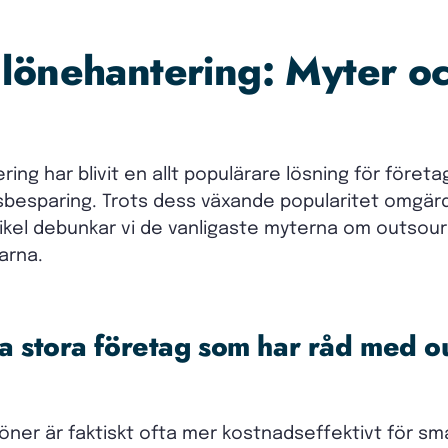
lönehantering: Myter o
ing har blivit en allt populärare lösning för föret
sbesparing. Trots dess växande popularitet omgärd
tikel debunkar vi de vanligaste myterna om outsou
arna.
ra stora företag som har råd med o
löner är faktiskt ofta mer kostnadseffektivt för s