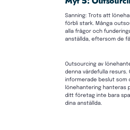
Myt 5: Outsourcin
Sanning: Trots att löneh
förbli stark. Många outs
alla frågor och fundering
anställda, eftersom de f
Outsourcing av lönehante
denna värdefulla resurs.
informerade beslut som o
lönehantering hanteras p
ditt företag inte bara sp
dina anställda.