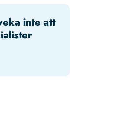
veka inte att
alister