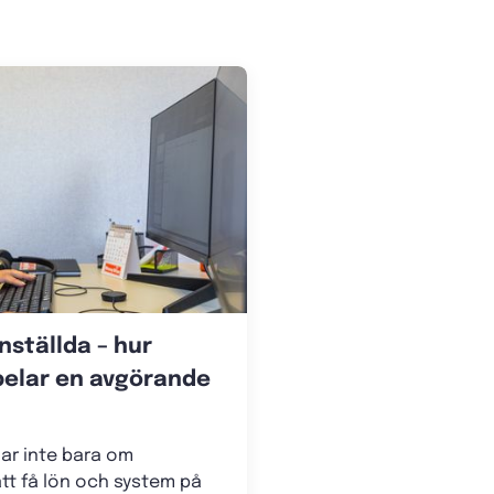
ställda – hur
pelar en avgörande
ar inte bara om
tt få lön och system på