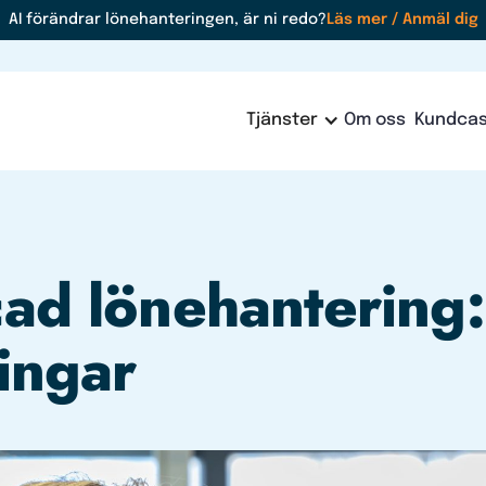
AI förändrar lönehanteringen, är ni redo?
Läs mer / Anmäl dig
Tjänster
Om oss
Kundca
ad lönehantering:
ingar