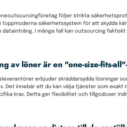
löneoutsourcingföretag följer strikta säkerhetspro
 i toppmoderna säkerhetssystem för att skydda käns
dataintrång. I många fall kan outsourcing faktisk
g av löner är en "one-size-fits-all"
televerantörer erbjuder skräddarsydda lösningar s
v. Det innebär att du kan välja tjänster som exakt 
fika krav. Detta ger flexibilitet och tillgodoser ind