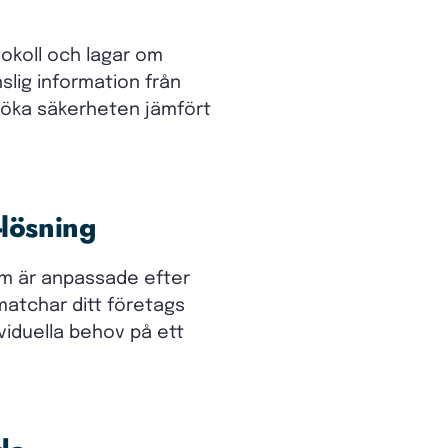
tokoll och lagar om
lig information från
t öka säkerheten jämfört
-lösning
om är anpassade efter
matchar ditt företags
ividuella behov på ett