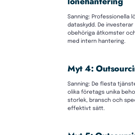
lönehantering
Sanning: Professionella 
dataskydd. De investerar
obehöriga åtkomster och 
med intern hantering.
Myt 4: Outsourcin
Sanning: De flesta tjäns
olika företags unika beho
storlek, bransch och speci
effektivt sätt.