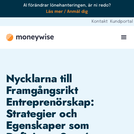
AI förändrar lönehanteringen, är ni redo?
Läs mer / Anmäl dig
Kontakt
Kundportal
Nycklarna till
Framgångsrikt
Entreprenörskap:
Strategier och
Egenskaper som