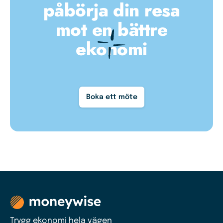
påbörja din resa
mot en bättre
ekonomi
Boka ett möte
Trygg ekonomi hela vägen