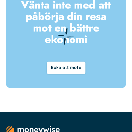
Vänta inte med att
påbörja din resa
mot en bättre
ekonomi
Boka ett möte