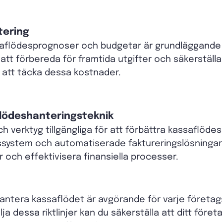
tering
saflödesprognoser och budgetar är grundläggande fö
g att förbereda för framtida utgifter och säkerställ
ör att täcka dessa kostnader.
lödeshanteringsteknik
och verktyg tillgängliga för att förbättra kassaflö
system och automatiserade faktureringslösningar.
r och effektivisera finansiella processer.
 hantera kassaflödet är avgörande för varje föret
a dessa riktlinjer kan du säkerställa att ditt föret