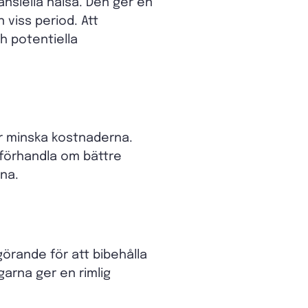
ansiella hälsa. Den ger en
viss period. Att
h potentiella
er minska kostnaderna.
 förhandla om bättre
rna.
örande för att bibehålla
garna ger en rimlig