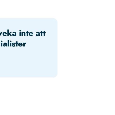
veka inte att
alister