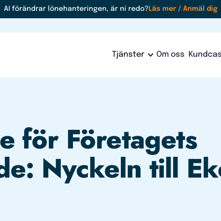
AI förändrar lönehanteringen, är ni redo?
Läs mer / Anmäl dig
Tjänster
Om oss
Kundca
se för Företagets
de: Nyckeln till E