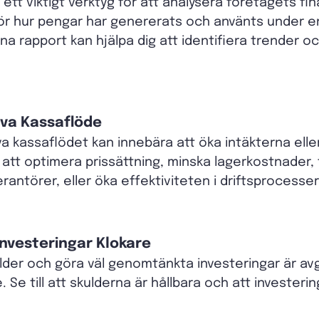
ett viktigt verktyg för att analysera företagets fin
ör hur pengar har genererats och använts under en 
 rapport kan hjälpa dig att identifiera trender oc
iva Kassaflöde
va kassaflödet kan innebära att öka intäkterna ell
tt optimera prissättning, minska lagerkostnader,
erantörer, eller öka effektiviteten i driftsprocesse
nvesteringar Klokare
lder och göra väl genomtänkta investeringar är avg
Se till att skulderna är hållbara och att investerin