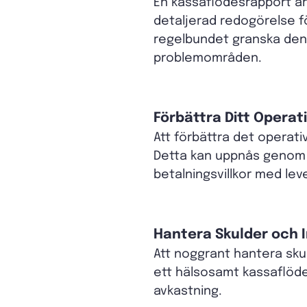
En kassaflödesrapport är 
detaljerad redogörelse f
regelbundet granska denna
problemområden.
Förbättra Ditt Operat
Att förbättra det operati
Detta kan uppnås genom a
betalningsvillkor med lev
Hantera Skulder och I
Att noggrant hantera sku
ett hälsosamt kassaflöde. 
avkastning.