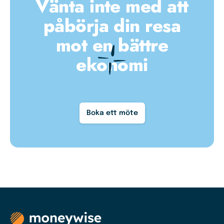
Vänta inte med att
påbörja din resa
mot en bättre
ekonomi
Boka ett möte