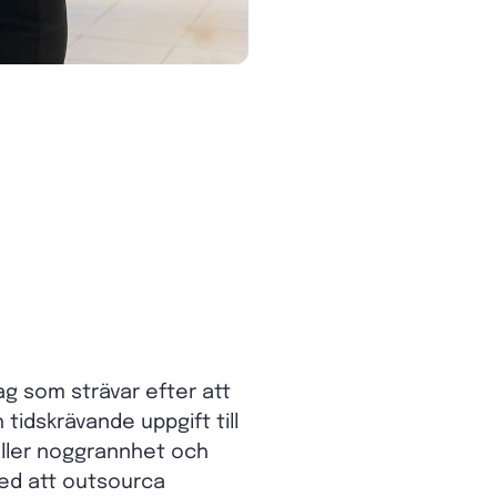
ag som strävar efter att
idskrävande uppgift till
äller noggrannhet och
med att outsourca