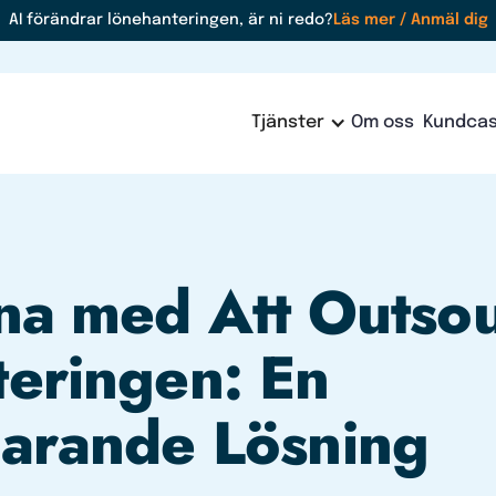
AI förändrar lönehanteringen, är ni redo?
Läs mer / Anmäl dig
Tjänster
Om oss
Kundca
na med Att Outso
eringen: En
arande Lösning