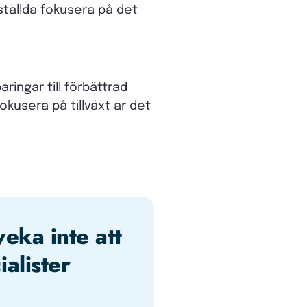
tällda fokusera på det
ingar till förbättrad
okusera på tillväxt är det
veka inte att
alister