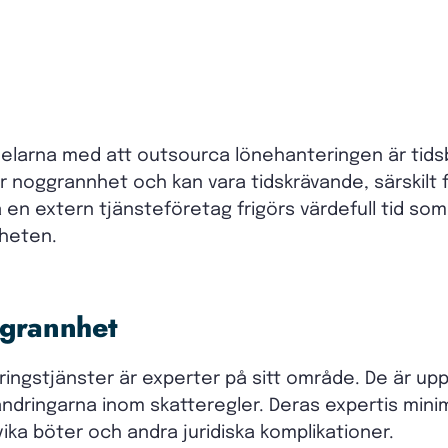
elarna med att outsourca lönehanteringen är tids
r noggrannhet och kan vara tidskrävande, särskilt
 en extern tjänsteföretag frigörs värdefull tid so
heten.
ggrannhet
ringstjänster är experter på sitt område. De är u
dringarna inom skatteregler. Deras expertis minimer
ika böter och andra juridiska komplikationer.