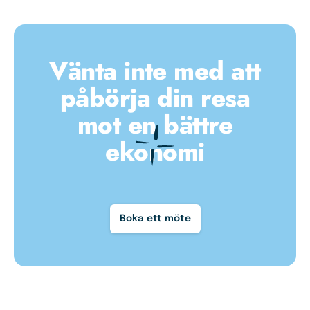
Vänta inte med att
påbörja din resa
mot en bättre
ekonomi
Boka ett möte