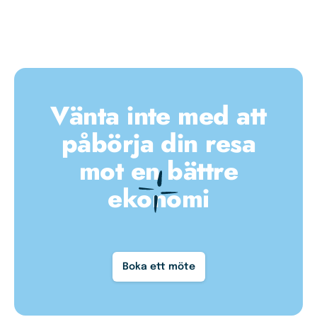
Vänta inte med att
påbörja din resa
mot en bättre
ekonomi
Boka ett möte