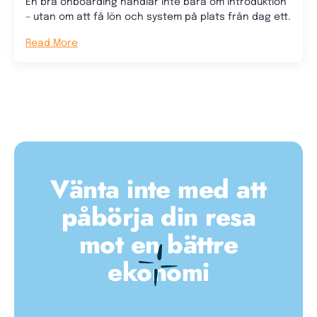
En bra onboarding handlar inte bara om introduktion
– utan om att få lön och system på plats från dag ett.
Read More
Vänta inte med att
påbörja din resa
mot en bättre
ekonomi