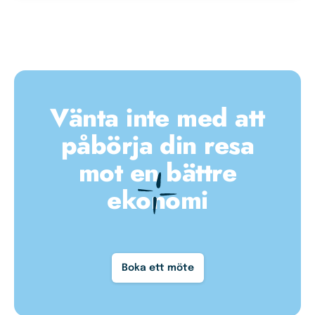
Vänta inte med att
påbörja din resa
mot en bättre
ekonomi
Boka ett möte