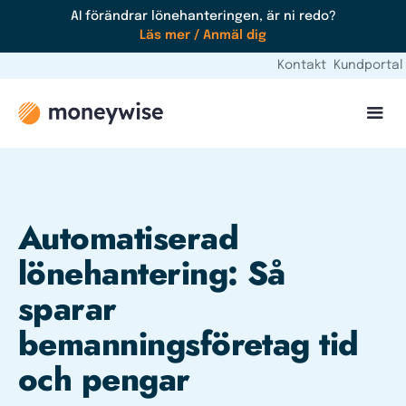
AI förändrar lönehanteringen, är ni redo?
Läs mer / Anmäl dig
Kontakt
Kundportal
Automatiserad
lönehantering: Så
sparar
bemanningsföretag tid
och pengar