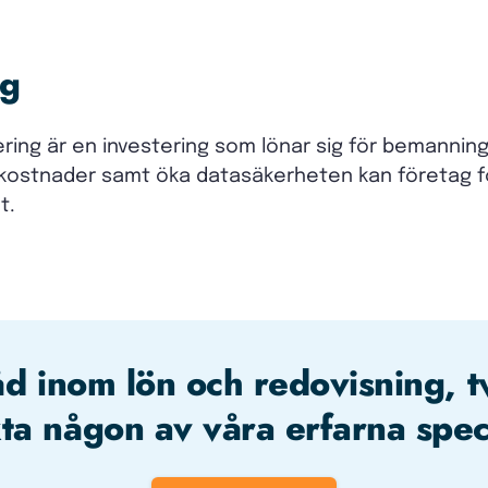
ng
ing är en investering som lönar sig för bemannin
h kostnader samt öka datasäkerheten kan företag f
t.
åd inom lön och redovisning, t
ta någon av våra erfarna speci