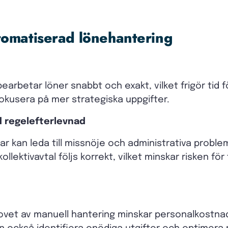
tomatiserad lönehantering
arbetar löner snabbt och exakt, vilket frigör tid 
fokusera på mer strategiska uppgifter.
d regelefterlevnad
ar kan leda till missnöje och administrativa probl
kollektivavtal följs korrekt, vilket minskar risken fö
vet av manuell hantering minskar personalkostnade