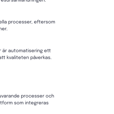
 resursanvändningen.
ella processer, eftersom
ner.
 är automatisering ett
tt kvaliteten påverkas.
nuvarande processer och
attform som integreras