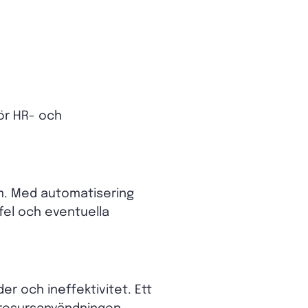
för HR- och
em. Med automatisering
r fel och eventuella
r och ineffektivitet. Ett