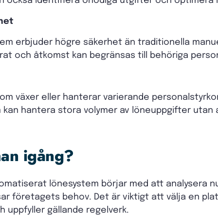
 också identifiera onödiga utgifter och optimera
het
em erbjuder högre säkerhet än traditionella manu
erat och åtkomst kan begränsas till behöriga perso
m växer eller hanterar varierande personalstyrkor
m kan hantera stora volymer av löneuppgifter utan a
an igång?
tomatiserat lönesystem börjar med att analysera 
ar företagets behov. Det är viktigt att välja en pl
 uppfyller gällande regelverk.