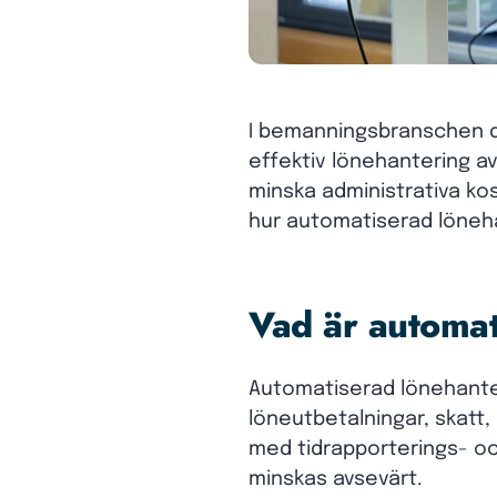
I bemanningsbranschen dä
effektiv lönehantering 
minska administrativa kost
hur automatiserad löneha
Vad är automat
Automatiserad lönehanter
löneutbetalningar, skatt
med tidrapporterings- oc
minskas avsevärt.