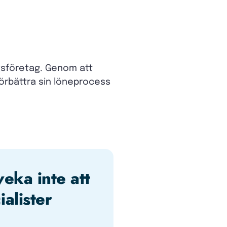
gsföretag. Genom att
örbättra sin löneprocess
veka inte att
alister