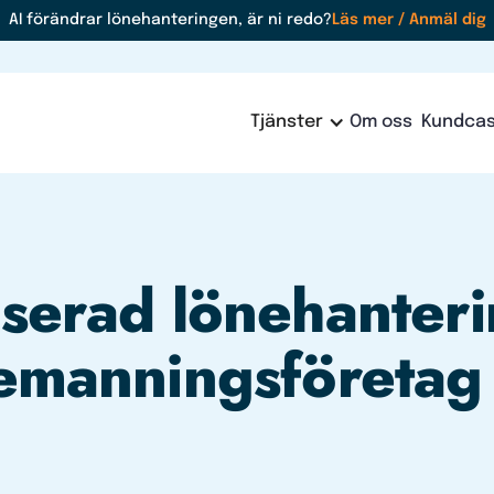
AI förändrar lönehanteringen, är ni redo?
Läs mer / Anmäl dig
Tjänster
Om oss
Kundca
serad lönehanteri
emanningsföretag 