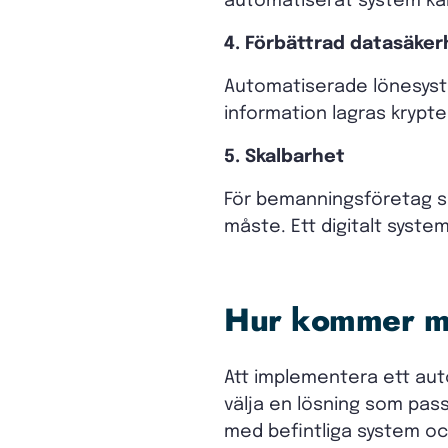
automatiserat system kan
4. Förbättrad datasäker
Automatiserade lönesyst
information lagras krypt
5. Skalbarhet
För bemanningsföretag so
måste. Ett digitalt syste
Hur kommer m
Att implementera ett au
välja en lösning som pass
med befintliga system och