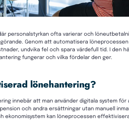
r personalstyrkan ofta varierar och löneutbetalni
avgörande. Genom att automatisera löneprocesse
nader, undvika fel och spara värdefull tid. I den hä
ntering fungerar och vilka fördelar den ger.
iserad lönehantering?
ing innebär att man använder digitala system för 
, pension och andra ersättningar utan manuell inm
h ekonomisystem kan löneprocessen effektiviseras