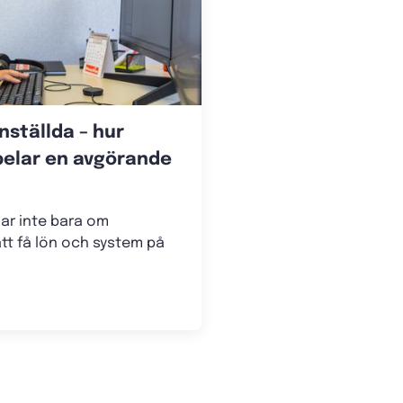
ställda – hur
pelar en avgörande
ar inte bara om
tt få lön och system på