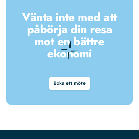
Vänta inte med att
påbörja din resa
mot en bättre
ekonomi
Boka ett möte