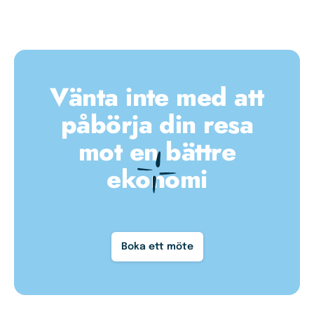
Vänta inte med att
påbörja din resa
mot en bättre
ekonomi
Boka ett möte