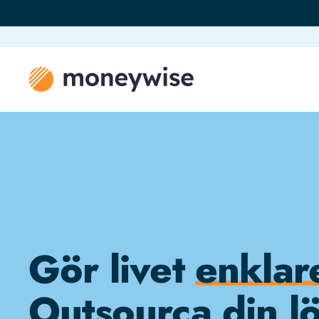
Gör livet
enklar
Outsourca din l