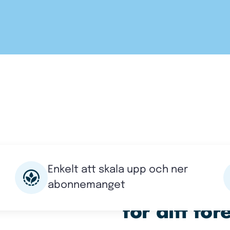
Enkelt att skala upp och ner
Är dessa u
abonnemanget
för ditt fö