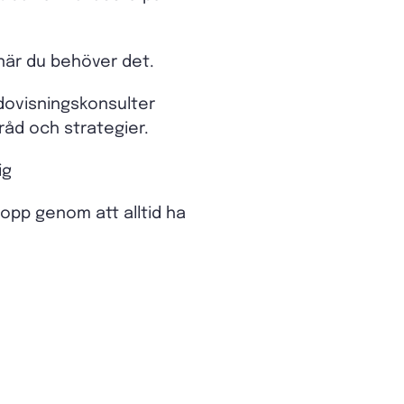
 när du behöver det.
edovisningskonsulter
råd och strategier.
ig
hopp genom att alltid ha