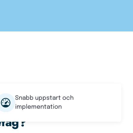
Snabb uppstart och
tmaningar vardag
implementation
retag?