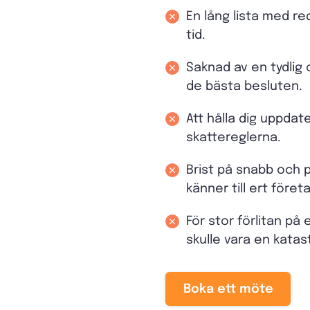
En lång lista med r
tid.
Saknad av en tydlig 
de bästa besluten.
Att hålla dig uppda
skattereglerna.
Brist på snabb och 
känner till ert föret
För stor förlitan på 
skulle vara en katas
Boka ett möte