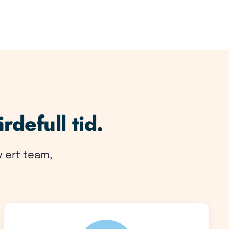
rdefull tid.
v ert team,