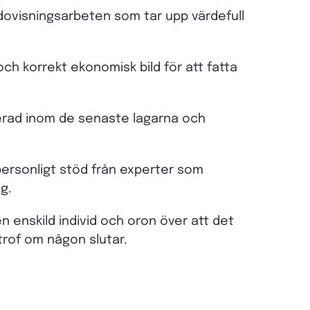
edovisningsarbeten som tar upp värdefull
och korrekt ekonomisk bild för att fatta
terad inom de senaste lagarna och
personligt stöd från experter som
ag.
en enskild individ och oron över att det
trof om någon slutar.