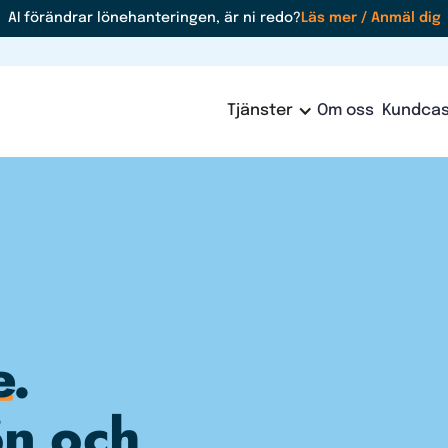
AI förändrar lönehanteringen, är ni redo?
Läs mer / Anmäl dig
Tjänster
Om oss
Kundca
e
.
ön och