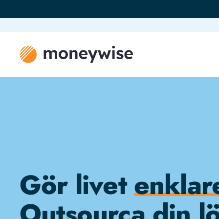
Gör livet
enklar
Outsourca din l