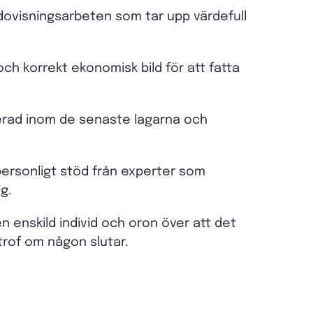
edovisningsarbeten som tar upp värdefull
och korrekt ekonomisk bild för att fatta
terad inom de senaste lagarna och
personligt stöd från experter som
ag.
en enskild individ och oron över att det
trof om någon slutar.