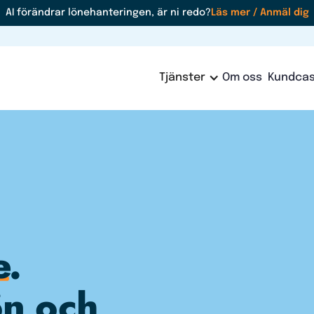
AI förändrar lönehanteringen, är ni redo?
Läs mer / Anmäl dig
Tjänster
Om oss
Kundca
e
.
ön och