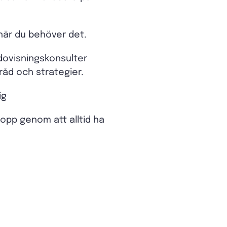
 när du behöver det.
edovisningskonsulter
råd och strategier.
ig
hopp genom att alltid ha