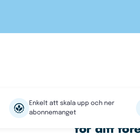
Enkelt att skala upp och ner
Är dessa u
abonnemanget
för ditt fö