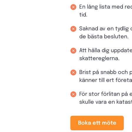
En lång lista med r
tid.
Saknad av en tydlig 
de bästa besluten.
Att hålla dig uppda
skattereglerna.
Brist på snabb och 
känner till ert föret
För stor förlitan på 
skulle vara en katas
Boka ett möte