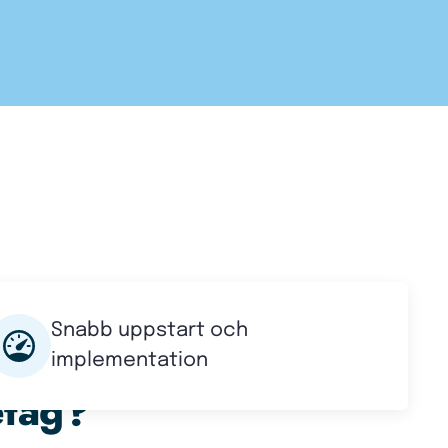
Snabb uppstart och
tmaningar vardag
implementation
retag?