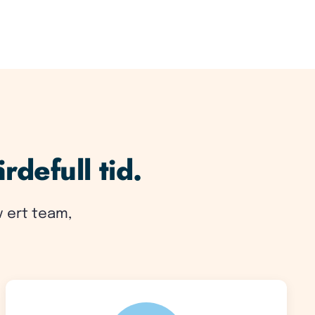
rdefull tid.
v ert team,